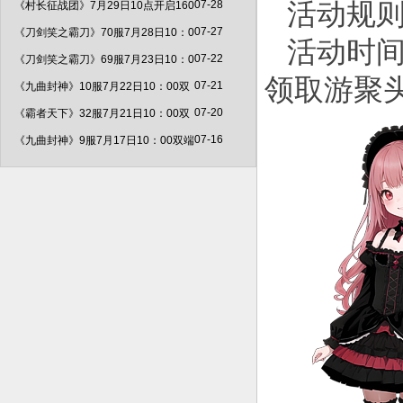
07-28
活动规
端火爆开启！（精彩活动：绝版头
《村长征战团》7月29日10点开启160
07-27
像）
服（精彩活动：绝版游聚头像）
《刀剑笑之霸刀》70服7月28日10：0
活动时间
07-22
0双端火爆开启！（精彩活动：绝版头
《刀剑笑之霸刀》69服7月23日10：0
领取游聚
07-21
像）
0双端火爆开启！（精彩活动：绝版头
《九曲封神》10服7月22日10：00双
07-20
像）
端火爆开启！（精彩活动：绝版头
《霸者天下》32服7月21日10：00双
07-16
像）
端火爆开启！（精彩活动：绝版头
《九曲封神》9服7月17日10：00双端
像）
火爆开启！（精彩活动：绝版头像）