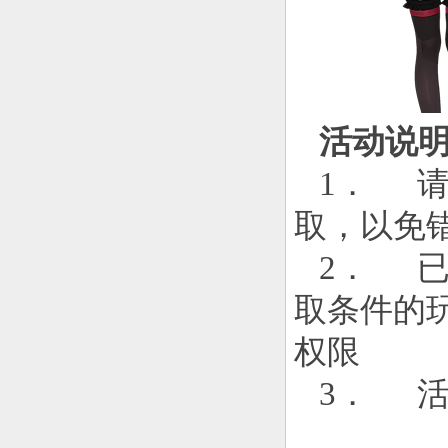
活动说
1． 
取，以免
2． 
取条件的玩
权限
3． 