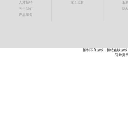
人才招聘
家长监护
服
关于我们
隐
产品服务
抵制不良游戏，拒绝盗版游戏
适龄提