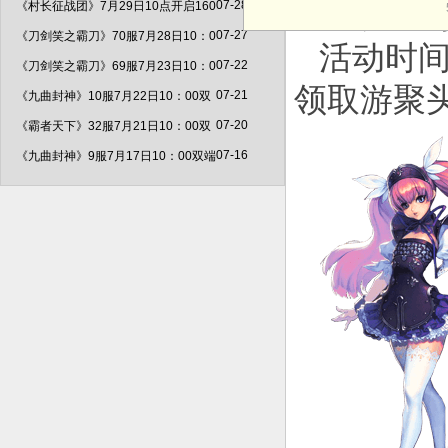
07-28
活动规
端火爆开启！（精彩活动：绝版头
《村长征战团》7月29日10点开启160
07-27
像）
服（精彩活动：绝版游聚头像）
《刀剑笑之霸刀》70服7月28日10：0
活动时间
07-22
0双端火爆开启！（精彩活动：绝版头
《刀剑笑之霸刀》69服7月23日10：0
领取游聚头
07-21
像）
0双端火爆开启！（精彩活动：绝版头
《九曲封神》10服7月22日10：00双
07-20
像）
端火爆开启！（精彩活动：绝版头
《霸者天下》32服7月21日10：00双
07-16
像）
端火爆开启！（精彩活动：绝版头
《九曲封神》9服7月17日10：00双端
像）
火爆开启！（精彩活动：绝版头像）