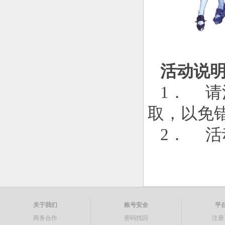
活动说
1． 
取，以免
2． 
关于我们
账号安全
平
商务合作
密码找回
注册