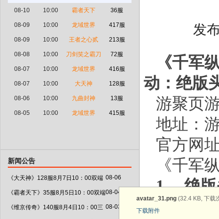
08-10
10:00
霸者天下
36服
08-09
10:00
龙域世界
417服
发布
08-09
10:00
王者之心贰
213服
08-08
10:00
刀剑笑之霸刀
72服
《千军纵
08-07
10:00
龙域世界
416服
动：绝版
08-07
10:00
大天神
128服
08-06
10:00
九曲封神
13服
游聚页
08-05
10:00
龙域世界
415服
地址：
官方网
《千军纵
新闻公告
08-06
《大天神》128服8月7日10：00双端
1
、
绝版
08-04
火爆开启！（精彩活动：绝版头像）
《霸者天下》35服8月5日10：00双端
avatar_31.png
(32.4 KB, 下载
活动时间：
08-03
火爆开启！（精彩活动：绝版头像）
《维京传奇》140服8月4日10：00三
下载附件